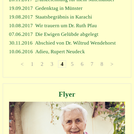
19.09.2017
Gedenktag in Münster
19.08.2017
Staatsbegräbnis in Karachi
10.08.2017
Wir trauern um Dr. Ruth Pfau
07.06.2017
Die Ewigen Gelübde abgelegt
30.11.2016
Abschied von Dr. Wiltrud Wendehorst
10.06.2016
Adieu, Rupert Neudeck
<
1
2
3
4
5
6
7
8
>
Flyer