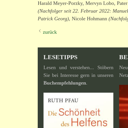
Harald Meyer-Porzky, Mervyn Lobo, Pater
(Nachfolger seit 22. Februar 2022: Manue
Patrick Georg)
, Nicole Hohmann
(Nachfol
zurück
LESETIPPS
BE
Lesen und verstehen... Stöbern
Neu
Sie bei Interesse gern in unseren
Netz
Buchempfehlungen
.