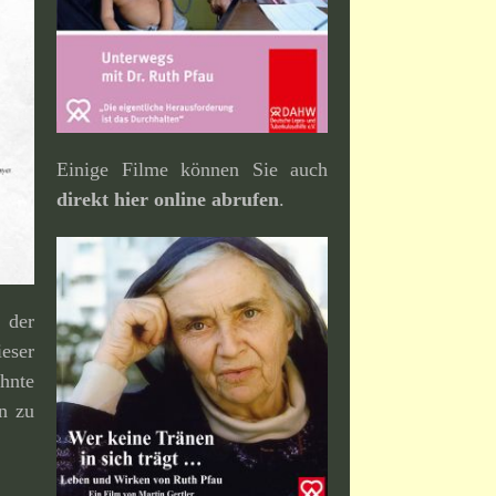
Einige Filme können Sie auch
direkt hier online abrufen
.
der
eser
hnte
an zu