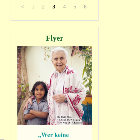
<
1
2
3
4
5
6
7
8
>
Flyer