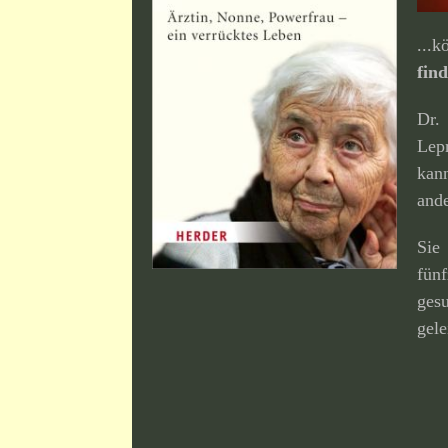
...
fin
Dr
Lep
kan
ande
Sie
fün
ges
gele