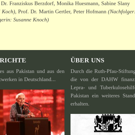
 Dr. Franziskus Berzdorf, Monika Huesmann, Sabine Slany
l Koch)
, Prof. Dr. Martin Gertler, Peter Hofmann
(Nachfolger
gerin: Susanne Knoch)
RICHTE
ÜBER UNS
es aus Pakistan und aus den
Durch die Ruth-Pfau-Stiftun
werken in Deutschland...
die von der DAHW finan­zi
Lepra- und Tuberkulosehilf
Pakistan ein weiteres Stand
erhalten.