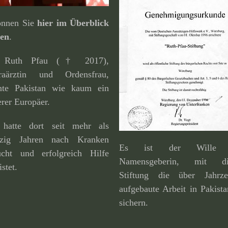
können Sie
hier im Überblick
den
.
. Ruth Pfau († 2017),
raärztin und Ordensfrau,
nte Pakistan wie kaum ein
rer Europäer.
 hatte dort seit mehr als
fzig Jahren nach Kranken
Es ist der Wille 
ucht und erfolg­reich Hilfe
Namensgeberin, mit di
istet.
Stiftung die über Jahrze
aufge­baute Arbeit in Pakist
sichern.