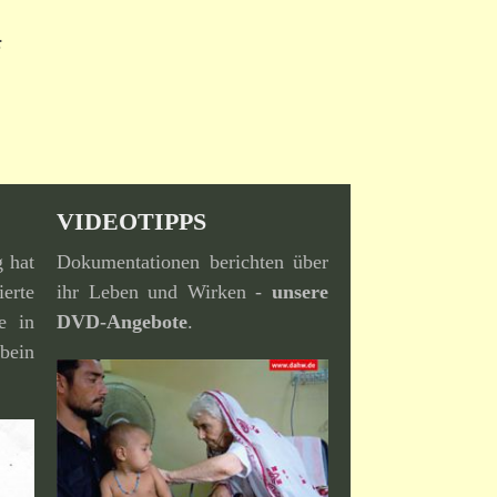
:
VIDEOTIPPS
g hat
Dokumentationen berichten über
erte
ihr Leben und Wirken -
unsere
e in
DVD-Angebote
.
bein