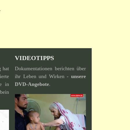
:
VIDEOTIPPS
g hat
Dokumentationen berichten über
erte
ihr Leben und Wirken -
unsere
e in
DVD-Angebote
.
bein