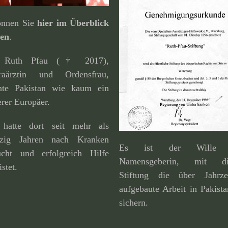
können Sie
hier im Überblick
den
.
. Ruth Pfau († 2017),
raärztin und Ordensfrau,
nte Pakistan wie kaum ein
rer Europäer.
 hatte dort seit mehr als
fzig Jahren nach Kranken
Es ist der Wille 
ucht und erfolg­reich Hilfe
Namensgeberin, mit di
istet.
Stiftung die über Jahrze
aufge­baute Arbeit in Pakist
sichern.