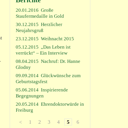
Berichte
20.01.2016
Große
Staufermedaille in Gold
30.12.2015
Herzlicher
Neujahrsgruß
t
23.12.2015
Weihnacht 2015
05.12.2015
„Das Leben ist
verrückt“ – Ein Interview
­
08.04.2015
Nachruf: Dr. Hanne
Glodny
09.09.2014
Glückwünsche zum
Geburtstagsfest
05.06.2014
Inspirierende
Begegnungen
20.05.2014
Ehrendoktorwürde in
Freiburg
<
1
2
3
4
5
6
7
8
>