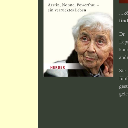
...
fin
Dr
Lep
kan
ande
Sie
fün
ges
gele