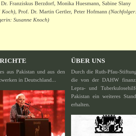
 Dr. Franziskus Berzdorf, Monika Huesmann, Sabine Slany
l Koch)
, Prof. Dr. Martin Gertler, Peter Hofmann
(Nachfolger
gerin: Susanne Knoch)
RICHTE
ÜBER UNS
es aus Pakistan und aus den
Durch die Ruth-Pfau-Stiftun
werken in Deutschland...
die von der DAHW finan­zi
Lepra- und Tuberkulosehilf
Pakistan ein weiteres Stand
erhalten.