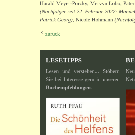
Harald Meyer-Porzky, Mervyn Lobo, Pater
(Nachfolger seit 22. Februar 2022: Manue
Patrick Georg)
, Nicole Hohmann
(Nachfol
zurück
LESETIPPS
BE
Lesen und verstehen... Stöbern
Neu
Sie bei Interesse gern in unseren
Netz
Buchempfehlungen
.