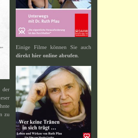
Einige Filme können Sie auch
direkt hier online abrufen
.
der
eser
hnte
an zu