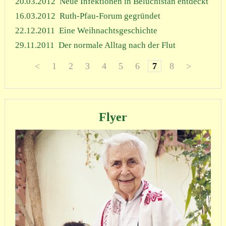
20.03.2012
Neue Infektionen in Beluchistan entdeckt
16.03.2012
Ruth-Pfau-Forum gegründet
22.12.2011
Eine Weihnachtsgeschichte
29.11.2011
Der normale Alltag nach der Flut
<
1
2
3
4
5
6
7
8
>
Flyer