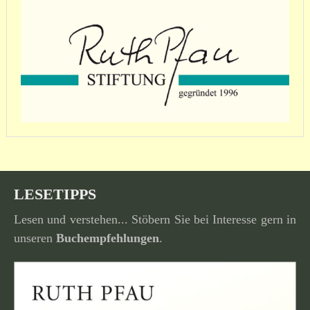
LESETIPPS
Lesen und verstehen... Stöbern Sie bei Interesse gern in
unseren
Buchempfehlungen
.