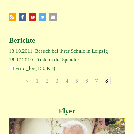
Berichte
13.10.2011
Besuch bei ihrer Schule in Leipzig
18.07.2010
Dank an die Spender
error_log
(150 KB)
<
1
2
3
4
5
6
7
8
Flyer