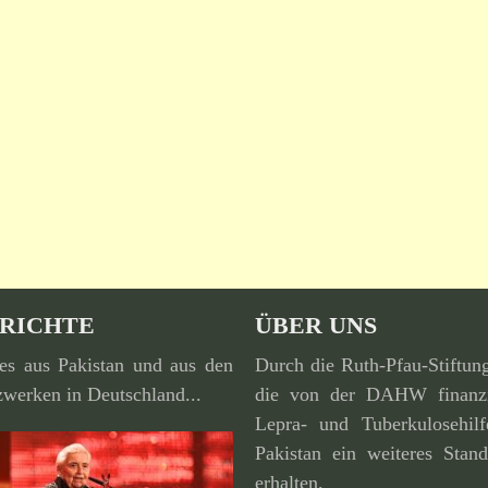
RICHTE
ÜBER UNS
es aus Pakistan und aus den
Durch die Ruth-Pfau-Stiftun
werken in Deutschland...
die von der DAHW finan­zi
Lepra- und Tuberkulosehilf
Pakistan ein weiteres Stand
erhalten.