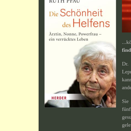
...
fin
Dr
Lep
kan
ande
Sie
fün
ges
gele