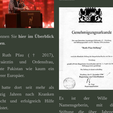
können Sie
hier im Überblick
den
.
. Ruth Pfau († 2017),
raärztin und Ordensfrau,
nte Pakistan wie kaum ein
rer Europäer.
 hatte dort seit mehr als
fzig Jahren nach Kranken
Es ist der Wille 
ucht und erfolg­reich Hilfe
Namensgeberin, mit di
istet.
Stiftung die über Jahrze