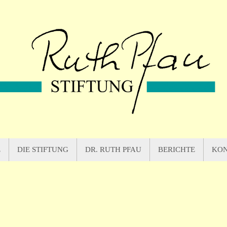
E
DIE STIFTUNG
DR. RUTH PFAU
BERICHTE
KO