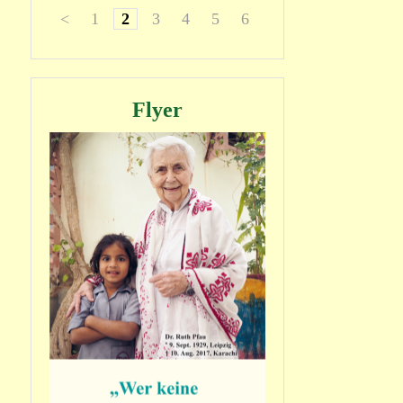
<
1
2
3
4
5
6
7
8
>
Flyer