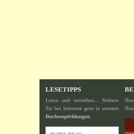
LESETIPPS
BE
Lesen und verstehen... Stöbern
Neu
Sie bei Interesse gern in unseren
Netz
Buchempfehlungen
.