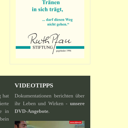
VIDEOTIPPS
g hat
Dokumentationen berichten über
erte
ihr Leben und Wirken -
unsere
e in
DVD-Angebote
.
bein