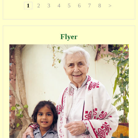
1
2
3
4
5
6
7
8
>
Flyer