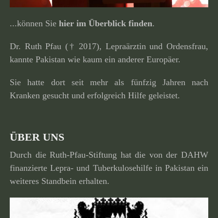
...können Sie
hier im Überblick finden
.
Dr. Ruth Pfau († 2017), Lepraärztin und Ordensfrau,
kannte Pakistan wie kaum ein anderer Europäer.
Sie hatte dort seit mehr als fünfzig Jahren nach
Kranken gesucht und erfolg­reich Hilfe geleistet.
ÜBER UNS
Durch die Ruth-Pfau-Stiftung hat die von der DAHW
finan­zierte Lepra- und Tuberkulosehilfe in Pakistan ein
weiteres Standbein erhalten.