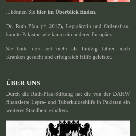
...können Sie
hier im Überblick finden
.
Dr. Ruth Pfau († 2017), Lepraärztin und Ordensfrau,
kannte Pakistan wie kaum ein anderer Europäer.
Sie hatte dort seit mehr als fünfzig Jahren nach
Kranken gesucht und erfolg­reich Hilfe geleistet.
ÜBER UNS
Durch die Ruth-Pfau-Stiftung hat die von der DAHW
finan­zierte Lepra- und Tuberkulosehilfe in Pakistan ein
weiteres Standbein erhalten.