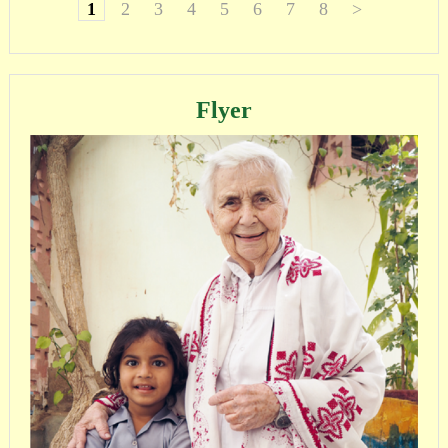
1
2
3
4
5
6
7
8
>
Flyer