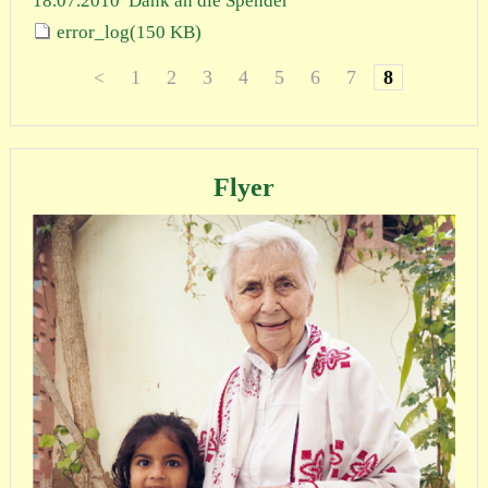
18.07.2010
Dank an die Spender
error_log
(150 KB)
<
1
2
3
4
5
6
7
8
Flyer