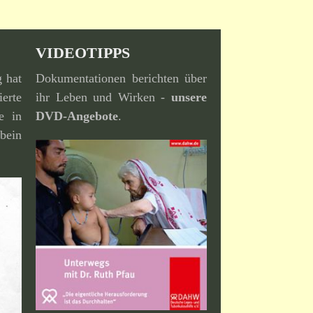
VIDEOTIPPS
g hat
Dokumentationen berichten über
erte
ihr Leben und Wirken -
unsere
e in
DVD-Angebote
.
bein