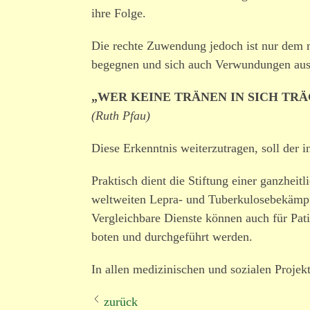
ihre Folge.
Die rechte Zuwendung jedoch ist nur dem mö
begegnen und sich auch Verwundungen ausz
„WER KEINE TRÄNEN IN SICH TRÄ
(Ruth Pfau)
Diese Erkenntnis weiter­zu­tragen, soll der i
Praktisch dient die Stiftung einer ganz­hei
welt­weiten Lepra- und Tuberkulosebekämpf
Vergleichbare Dienste können auch für Pat
boten und durch­ge­führt werden.
In allen medi­zi­ni­schen und sozialen Pro
zurück