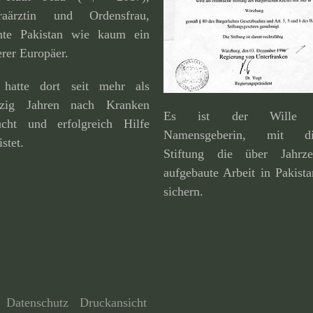
raärztin und Ordensfrau,
nte Pakistan wie kaum ein
rer Europäer.
 hatte dort seit mehr als
fzig Jahren nach Kranken
Es ist der Wille 
ucht und erfolg­reich Hilfe
Namensgeberin, mit di
istet.
Stiftung die über Jahrze
aufge­baute Arbeit in Pakist
sichern.
Datenschutz
Druckansicht