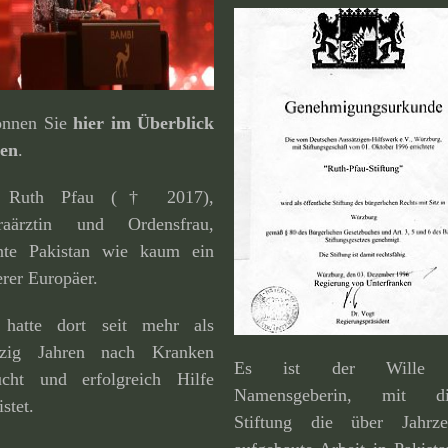
können Sie
hier im Überblick
den
.
. Ruth Pfau († 2017),
raärztin und Ordensfrau,
nte Pakistan wie kaum ein
rer Europäer.
 hatte dort seit mehr als
fzig Jahren nach Kranken
Es ist der Wille 
ucht und erfolg­reich Hilfe
Namensgeberin, mit di
istet.
Stiftung die über Jahrze