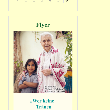
<
1
2
3
4
5
6
7
8
>
Flyer