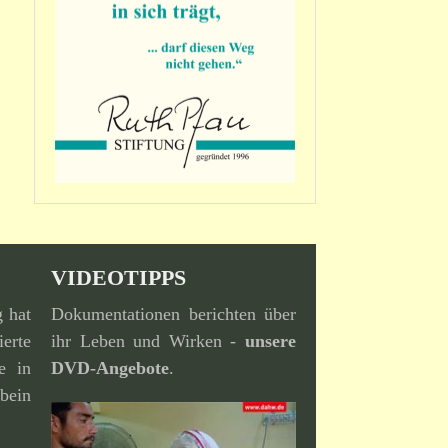
VIDEOTIPPS
g hat
Dokumentationen berichten über
erte
ihr Leben und Wirken -
unsere
e in
DVD-Angebote
.
bein