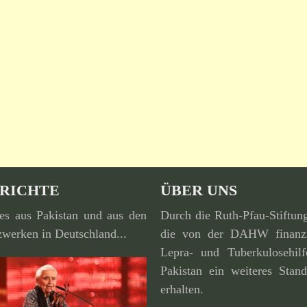
RICHTE
ÜBER UNS
es aus Pakistan und aus den
Durch die Ruth-Pfau-Stiftun
werken in Deutschland...
die von der DAHW finan­zi
Lepra- und Tuberkulosehilf
Pakistan ein weiteres Stand
erhalten.