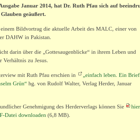
Ausgabe Januar 2014, hat Dr. Ruth Pfau sich auf beein­dr
n Glauben geäußert.
 einem Bildvortrag die aktuelle Arbeit des MALC, einer von
 der DAHW in Pakistan.
richt darin über die „Gottesaugenblicke“ in ihrem Leben und
r Verhältnis zu Jesus.
terview mit Ruth Pfau erschien in
„einfach leben. Ein Brief
nselm Grün“
hg. von Rudolf Walter, Verlag Herder, Januar
eund­licher Genehmigung des Herderverlags können Sie
hie
F-Datei down­loaden
(6,8 MB).