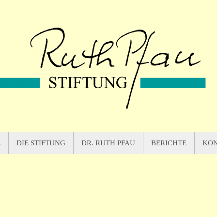
E
DIE STIFTUNG
DR. RUTH PFAU
BERICHTE
KO