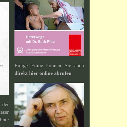
Einige Filme können Sie auch
direkt hier online abrufen
.
der
eser
hnte