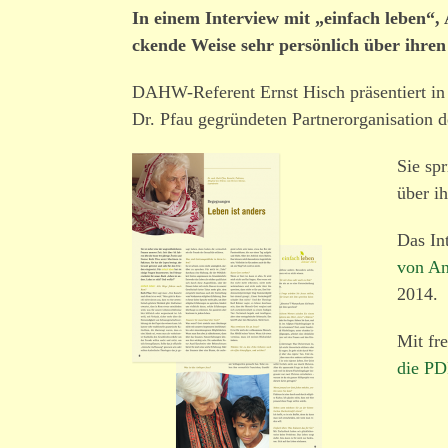
In einem Interview mit „einfach leben“, 
ckende Weise sehr persönlich über ihre
DAHW-Referent Ernst Hisch präsen­tiert in
Dr. Pfau gegrün­deten Partnerorganisation
Sie sp
über ih
Das In
von A
2014.
Mit fr
die PD