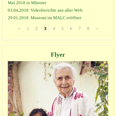
Mai 2018 in Münster
03.04.2018
Videoberichte aus aller Welt
29.01.2018
Museum im MALC eröffnet
<
1
2
3
4
5
6
7
8
>
Flyer