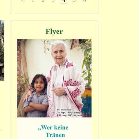
<
1
2
3
4
5
6
7
8
>
Flyer
n