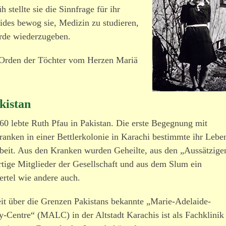
 stellte sie die Sinnfrage für ihr
des bewog sie, Medizin zu studieren,
de wieder­zu­geben.
m Orden der Töchter vom Herzen Mariä
kistan
960 lebte Ruth Pfau in Pakistan. Die erste Begegnung mit
ranken in einer Bettlerkolonie in Karachi bestimmte ihr Lebe
rbeit. Aus den Kranken wurden Geheilte, aus den „Aussätzige
rtige Mitglieder der Gesellschaft und aus dem Slum ein
ertel wie andere auch.
it über die Grenzen Pakistans bekannte „Marie-Adelaide-
y-Centre“ (MALC) in der Altstadt Karachis ist als Fachklinik