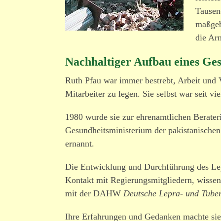
Tausen
maßgeb
die Ar
Nachhaltiger Aufbau eines Ge
Ruth Pfau war immer bestrebt, Arbeit und V
Mitarbeiter zu legen. Sie selbst war seit v
1980 wurde sie zur ehren­amt­lichen Berat
Gesundheitsministerium der pakis­ta­ni­sch
ernannt.
Die Entwicklung und Durchführung des Le
Kontakt mit Regierungsmitgliedern, wissen­s
mit der DAHW
Deutsche Lepra- und Tuber
Ihre Erfahrungen und Gedanken machte sie 