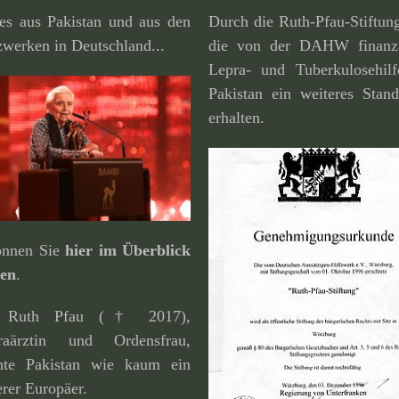
es aus Pakistan und aus den
Durch die Ruth-Pfau-Stiftun
werken in Deutschland...
die von der DAHW finan­zi
Lepra- und Tuberkulosehilf
Pakistan ein weiteres Stand
erhalten.
können Sie
hier im Überblick
den
.
. Ruth Pfau († 2017),
raärztin und Ordensfrau,
nte Pakistan wie kaum ein
rer Europäer.