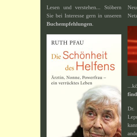
Lesen und verstehen... Stöbern
Neu
Sie bei Interesse gern in unseren
Netz
Buchempfehlungen
.
...
fin
Dr
Lep
kan
ande