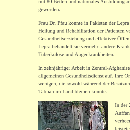
mit 80 Betten und natio­nales Ausbildungs
geworden.
Frau Dr. Pfau konnte in Pakistan der Lepr
Heilung und Rehabilitation der Patienten ve
Gesundheitserziehung und effek­tiver Öffent
Lepra behandelt sie vermehrt andere Krank
Tuberkulose und Augenkrankheiten.
In zehn­jäh­riger Arbeit in Zentral-Afghanist
allge­meinen Gesundheitsdienst auf. Ihre Or
wenigen, die sowohl während der Besatzung
Taliban im Land bleiben konnte.
In der
Auffan
verhee­
leis­t