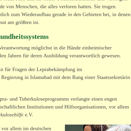
de von Menschen, die alles verloren hatten. Sie trugen
lich zum Wiederaufbau gerade in den Gebieten bei, in denen
mut am größten ist.
sundheitssystems
erantwortung möglichst in die Hände einhei­mi­scher
ielen Jahren für deren Ausbildung verant­wortlich gewesen.
erin für Fragen der Leprabekämpfung im
en Regierung in Islamabad mit dem Rang einer Staatssekretärin
pra- und Tuberkuloseprogramms verlangte einen engen
chaft­lichen Institutionen und Hilfsorganisationen, vor allem
kulosehilfe
e.V.
vor allem im deut­schen