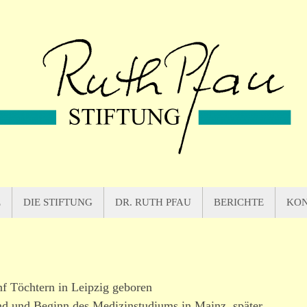
E
DIE STIFTUNG
DR. RUTH PFAU
BERICHTE
KO
nf Töchtern in Leipzig geboren
d und Beginn des Medizinstudiums in Mainz, später