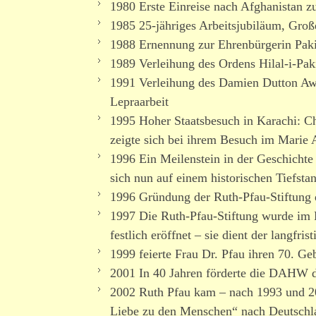
1980 Erste Einreise nach Afghanistan 
1985 25-jähriges Arbeitsjubiläum, Groß
1988 Ernennung zur Ehrenbürgerin Paki
1989 Verleihung des Ordens Hilal-i-Pak
1991 Verleihung des Damien Dutton Awa
Lepraarbeit
1995 Hoher Staatsbesuch in Karachi: Ch
zeigte sich bei ihrem Besuch im Marie 
1996 Ein Meilenstein in der Geschicht
sich nun auf einem histo­ri­schen Tiefsta
1996 Gründung der Ruth-Pfau-Stiftun
1997 Die Ruth-Pfau-Stiftung wurde im Fr
festlich eröffnet – sie dient der lang­fr
1999 feierte Frau Dr. Pfau ihren 70. Ge
2001 In 40 Jahren förderte die DAHW d
2002 Ruth Pfau kam – nach 1993 und 200
Liebe zu den Menschen“ nach Deutschl