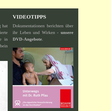
VIDEOTIPPS
g hat
Dokumentationen berichten über
erte
ihr Leben und Wirken -
unsere
e in
DVD-Angebote
.
bein