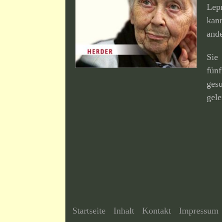
Lep
kan
ande
Sie
fün
ges
gele
Startseite
Inhalt
Kontakt
Impressum