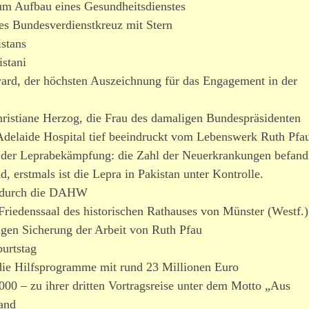
zum Aufbau eines Gesundheitsdienstes
es Bundesverdienstkreuz mit Stern
stans
istani
rd, der höchsten Auszeichnung für das Engagement in der
ristiane Herzog, die Frau des dama­ligen Bundespräsidenten
Adelaide Hospital tief beein­druckt vom Lebenswerk Ruth Pfa
e der Leprabekämpfung: die Zahl der Neuerkrankungen befand
nd, erstmals ist die Lepra in Pakistan unter Kontrolle.
g durch die DAHW
iedenssaal des histo­ri­schen Rathauses von Münster (Westf.)
is­tigen Sicherung der Arbeit von Ruth Pfau
burtstag
ie Hilfsprogramme mit rund 23 Millionen Euro
0 – zu ihrer dritten Vortragsreise unter dem Motto „Aus
and