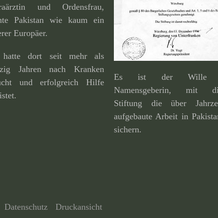
raärztin und Ordensfrau,
nte Pakistan wie kaum ein
rer Europäer.
 hatte dort seit mehr als
fzig Jahren nach Kranken
Es ist der Wille 
ucht und erfolg­reich Hilfe
Namensgeberin, mit di
istet.
Stiftung die über Jahrze
aufge­baute Arbeit in Pakist
sichern.
Datenschutz
Druckansicht