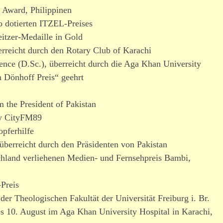
Award, Philippinen
o dotierten ITZEL-Preises
eitzer-Medaille in Gold
­reicht durch den Rotary Club of Karachi
nce (D.Sc.), über­reicht durch die Aga Khan University
 Dönhoff Preis“ geehrt
 the President of Pakistan
by CityFM89
opferhilfe
er­reicht durch den Präsidenten von Pakistan
hland verlie­henen Medien- und Fernsehpreis Bambi,
Preis
er Theologischen Fakultät der Universität Freiburg i. Br.
s 10. August im Aga Khan University Hospital in Karachi,