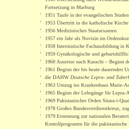
Fortsetzung in Marburg
1951 Taufe in der evan­ge­li­schen Stud
1953 Übertritt in die katholische Kirche
1956 Medizinisches Staatsexamen
1957 ein Jahr als Novizin im Ordenskon
1958 Internistische Fachausbildung in 
1959 Gynäkologische und geburts­hilf­li
1960 Ausreise nach Karachi – Beginn der
1961 Beginn der bis heute dauernden U
die DAHW
Deutsche Lepra- und Tuberk
1963 Umzug ins Krankenhaus Marie-Ad
1965 Beginn der Lehrgänge für Lepra-A
1969 Pakistanischer Orden Sitara-i-Qu
1978 Großes Bundesverdienstkreuz, zugle
1979 Ernennung zur natio­nalen Berateri
Kontollprogramm für die pakis­ta­nische