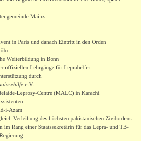
entengemeinde Mainz
vent in Paris und danach Eintritt in den Orden
Köln
che Weiterbildung in Bonn
 offi­zi­ellen Lehrgänge für Leprahelfer
nterstützung durch
ulosehilfe
e.V.
elaide-Leprosy-Centre (MALC) in Karachi
ssistenten
aid-i-Azam
ich Verleihung des höchsten pakis­ta­ni­schen Zivilordens
n im Rang einer Staatssekretärin für das Lepra- und TB-
 Regierung