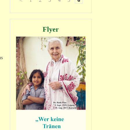
<
1
2
3
4
5
6
7
8
>
Flyer
us